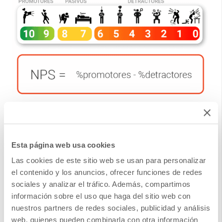
3. Encuestas de Esfuerzo del
Esta página web usa cookies
Las cookies de este sitio web se usan para personalizar
Cliente (CES)
el contenido y los anuncios, ofrecer funciones de redes
sociales y analizar el tráfico. Además, compartimos
Ventajas de las CES
información sobre el uso que haga del sitio web con
nuestros partners de redes sociales, publicidad y análisis
web, quienes pueden combinarla con otra información