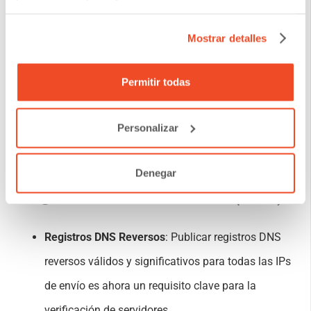
Con DANAconnect, el proceso de cancelación de
suscripción es un solo paso y a todos los emails
Mostrar detalles
se les agrega, obligatoria y automáticamente, un
Permitir todas
link de cancelación de suscripción. La cancelación
de suscripción se realiza de manera inmediata.
Personalizar
Requisito 7: Publicación de
Denegar
Registros DNS Reversos (PTR)
Registros DNS Reversos
: Publicar registros DNS
reversos válidos y significativos para todas las IPs
de envío es ahora un requisito clave para la
verificación de servidores.