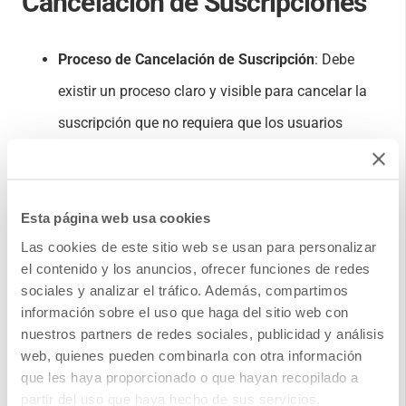
Cancelación de Suscripciones
Proceso de Cancelación de Suscripción
: Debe
existir un proceso claro y visible para cancelar la
suscripción que no requiera que los usuarios
inicien sesión, y la solicitud debe ser procesada
dentro de dos días como máximo.
Esta página web usa cookies
¿Qué necesita hacer su empresa y quién es
Las cookies de este sitio web se usan para personalizar
responsable?
Su departamento de tecnología y
el contenido y los anuncios, ofrecer funciones de redes
seguridad debe asegurarse de que su plataforma
sociales y analizar el tráfico. Además, compartimos
información sobre el uso que haga del sitio web con
de envío cumpla con los requisitos técnicos
nuestros partners de redes sociales, publicidad y análisis
mínimos.
web, quienes pueden combinarla con otra información
que les haya proporcionado o que hayan recopilado a
¿Cómo DANAconnect facilita el cumplimiento?
:
partir del uso que haya hecho de sus servicios.