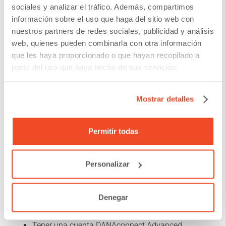
sociales y analizar el tráfico. Además, compartimos
El canal digital para la entrega puede ser adaptado
información sobre el uso que haga del sitio web con
a las necesidades específicas.
nuestros partners de redes sociales, publicidad y análisis
web, quienes pueden combinarla con otra información
Los agentes o ejecutivos se pueden incorporar en
que les haya proporcionado o que hayan recopilado a
partir del uso que haya hecho de sus servicios.
los flujos para que reciban igualmente la
información.
Mostrar detalles
Integración con sistemas internos, tickets y/o core.
Permitir todas
Duración de la implementación:
Personalizar
2 a 4 semanas
Pre-requisitos:
Denegar
Tener una cuenta DANAconnect Advanced