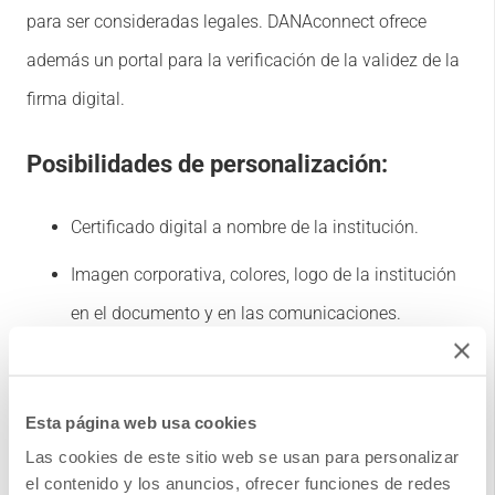
para ser consideradas legales. DANAconnect ofrece
además un portal para la verificación de la validez de la
firma digital.
Posibilidades de personalización:
Certificado digital a nombre de la institución.
Imagen corporativa, colores, logo de la institución
en el documento y en las comunicaciones.
Plantilla del documento y campos de información
del cliente que se agregan dinámicamente en el
Esta página web usa cookies
documento digital del contrato 100%
Las cookies de este sitio web se usan para personalizar
configurables.
el contenido y los anuncios, ofrecer funciones de redes