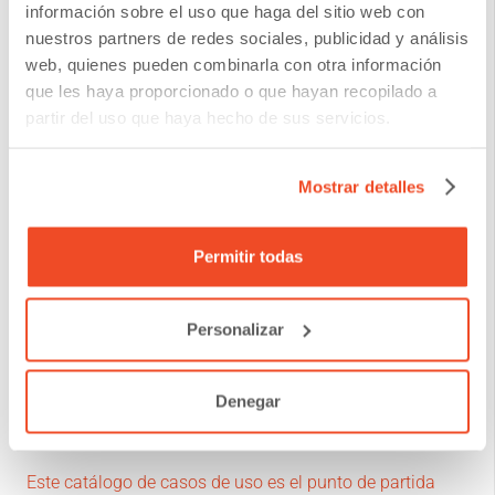
información sobre el uso que haga del sitio web con
facilitamos y personalizamos la creación de flujos
nuestros partners de redes sociales, publicidad y análisis
web, quienes pueden combinarla con otra información
automatizados avanzados, adaptados a las demandas
que les haya proporcionado o que hayan recopilado a
concretas de cada organización y departamento.
partir del uso que haya hecho de sus servicios.
Sabemos que la transformación digital puede ser
Mostrar detalles
abrumadora, y es por eso que nos esforzamos por
simplificar el proceso y hacerlo más accesible.
Permitir todas
Catálogo de casos de uso de
Personalizar
Automatizaciones
Denegar
Explore y escoja su punto de partida
Este catálogo de casos de uso es el punto de partida