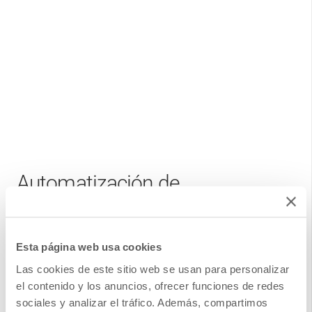
Automatización de
Comunicaciones y touchpoints
con clientes
Esta página web usa cookies
Las cookies de este sitio web se usan para personalizar
Con nuestro servicio de Diseño e Implementación de
el contenido y los anuncios, ofrecer funciones de redes
sociales y analizar el tráfico. Además, compartimos
Automatización de Comunicaciones en DANAconnect,