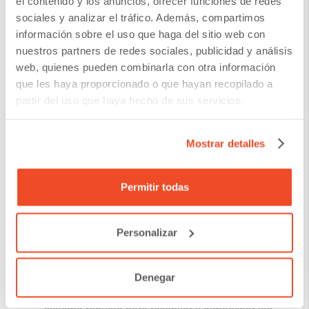
el contenido y los anuncios, ofrecer funciones de redes
sociales y analizar el tráfico. Además, compartimos
Acción consecuente después de la
información sobre el uso que haga del sitio web con
retroalimentación
: Si es apropiado, actúe sobre la
nuestros partners de redes sociales, publicidad y análisis
web, quienes pueden combinarla con otra información
retroalimentación recibida, ya sea resolviendo el
que les haya proporcionado o que hayan recopilado a
problema planteado o agradeciendo elogios en el
partir del uso que haya hecho de sus servicios.
caso que el feedback sea positivo. La respuesta
Mostrar detalles
adecuada puede convertir una experiencia neutral
o negativa en una positiva. Le recomendamos este
Permitir todas
otro artículo sobre cómo hacer seguimiento.
Personalizar
Recopilación y Análisis de Datos:
Denegar
Recopilación de Datos
: Asegúrese de tener un