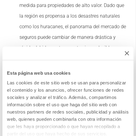
medida para propiedades de alto valor. Dado que
la región es propensa a los desastres naturales
como los huracanes, el panorama del mercado de
seguros puede cambiar de manera drástica y
rápida debido a estos eventos impredecibles.
En 2017, cuando azotó el huracán Irma, muchos
Esta página web usa cookies
de sus clientes sufrieron daños significativos. Las
Las cookies de este sitio web se usan para personalizar
operaciones de la empresa se vieron abrumadas
el contenido y los anuncios, ofrecer funciones de redes
debido al aumento repentino de las reclamaciones.
sociales y analizar el tráfico. Además, compartimos
información sobre el uso que haga del sitio web con
El arquitecto empresarial de la empresa,
nuestros partners de redes sociales, publicidad y análisis
reconociendo la necesidad de un sistema más ágil
web, quienes pueden combinarla con otra información
que les haya proporcionado o que hayan recopilado a
y sólido, se embarcó en una revisión estratégica de
partir del uso que haya hecho de sus servicios.