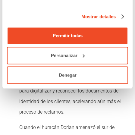
su infraestructura de TI.
Mostrar detalles
El arquitecto diseñó un flujo de trabajo
automatizado capaz de manejar un aumento
Permitir todas
significativo en las solicitudes de reclamos durante
las horas pico. El sistema podría categorizar y
Personalizar
enrutar automáticamente los reclamos según las
reglas, mejorando la eficiencia y los tiempos de
Denegar
respuesta. Además, se integró con tecnología de IA
para digitalizar y reconocer los documentos de
identidad de los clientes, acelerando aún más el
proceso de reclamos.
Cuando el huracán Dorian amenazó el sur de