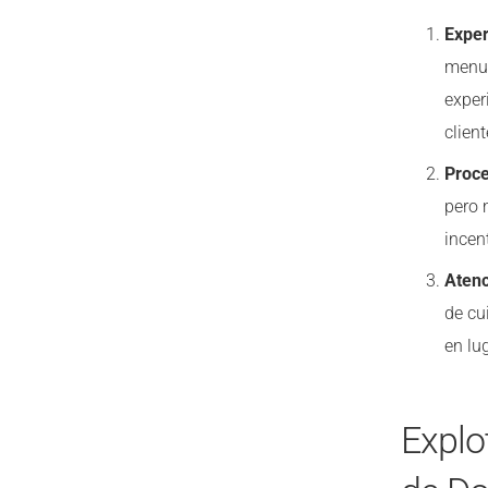
Exper
menud
exper
client
Proce
pero 
incen
Atenc
de cu
en lu
Explo