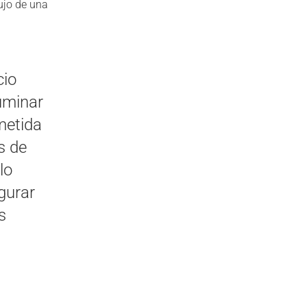
ujo de una
cio
luminar
metida
s de
lo
egurar
s