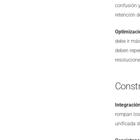
confusión y
retención de
Optimizaci
debe ir más
deben repen
resolucione
Const
Integració
rompan los 
unificada d