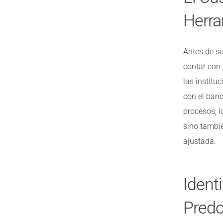
Herra
Antes de su
contar con 
las institu
con el banc
procesos, l
sino tambi
ajustada.
Ident
Pred