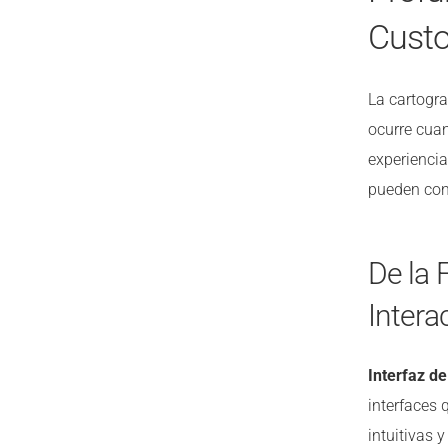
Custo
La cartogra
ocurre cua
experiencia
pueden conv
De la 
Intera
Interfaz de
interfaces 
intuitivas 