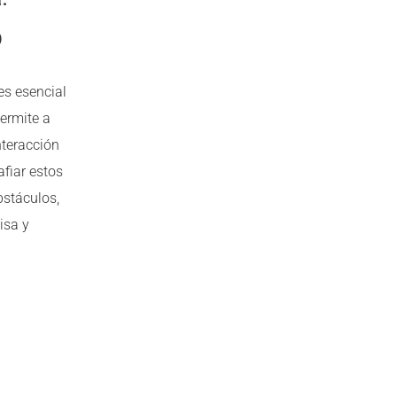
o
es esencial
permite a
nteracción
afiar estos
bstáculos,
isa y