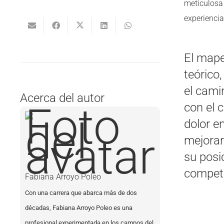
meticulosa 
experiencia
El mape
teórico
el cami
Acerca del autor
con el c
dolor e
mejorar
su posi
competi
Fabiana Arroyo Poleo
Con una carrera que abarca más de dos
décadas, Fabiana Arroyo Poleo es una
profesional experimentada en los campos del