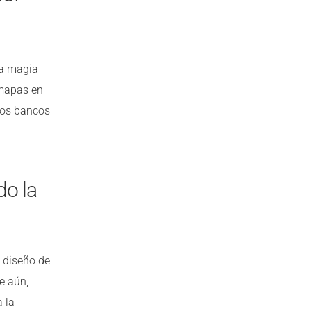
era magia
 mapas en
 los bancos
do la
l diseño de
e aún,
a la