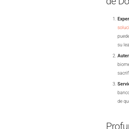
de Do
Exper
soluc
puede
su lea
Auten
biomé
sacrif
Servi
banco
de qu
Profu