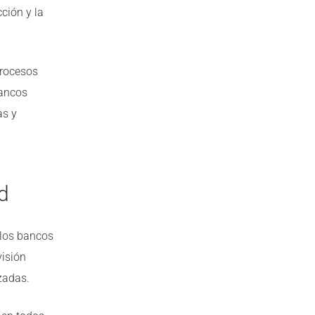
ción y la
procesos
bancos
as y
d
 los bancos
visión
zadas.