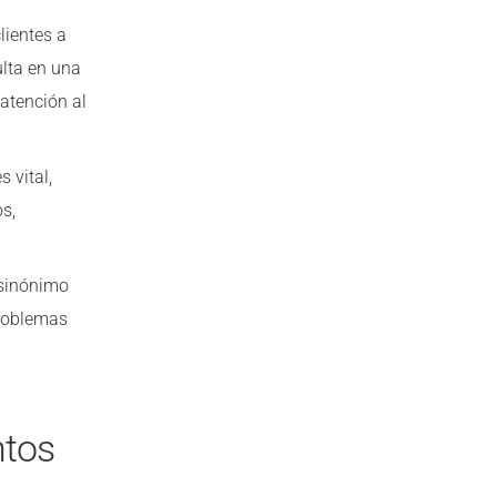
lientes a
ulta en una
atención al
s vital,
s,
 sinónimo
problemas
ntos