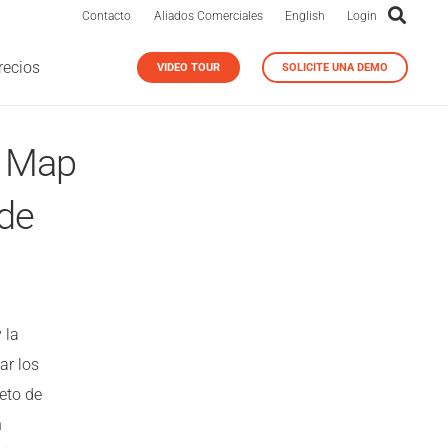
Contacto
Aliados Comerciales
English
Login
recios
VIDEO TOUR
SOLICITE UNA DEMO
y Map
 de
 la
ar los
eto de
n