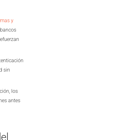
rmas y
s bancos
refuerzan
enticación
d sin
ción, los
ones antes
el