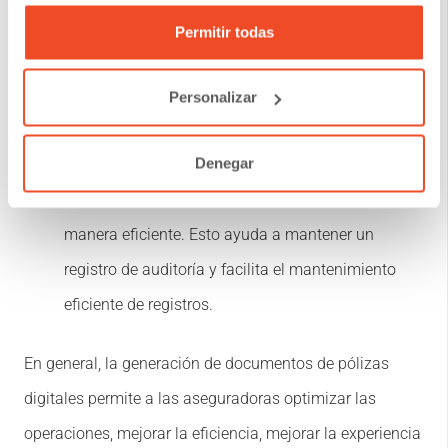
capacidades de gestión de documentos. Las
Permitir todas
políticas se pueden almacenar electrónicamente, lo
que las hace fácilmente accesibles y buscables
Personalizar
cuando sea necesario. Las aseguradoras también
Denegar
pueden rastrear versiones, revisiones y
actualizaciones de documentos de póliza de
manera eficiente. Esto ayuda a mantener un
registro de auditoría y facilita el mantenimiento
eficiente de registros.
En general, la generación de documentos de pólizas
digitales permite a las aseguradoras optimizar las
operaciones, mejorar la eficiencia, mejorar la experiencia