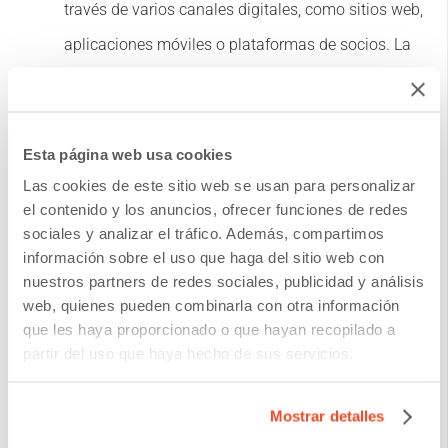
través de varios canales digitales, como sitios web,
aplicaciones móviles o plataformas de socios. La
generación de documentos de pólizas digitales
puede integrarse perfectamente con estas
plataformas, lo que permite a las aseguradoras
Esta página web usa cookies
generar y distribuir documentos de pólizas a través
Las cookies de este sitio web se usan para personalizar
el contenido y los anuncios, ofrecer funciones de redes
de múltiples canales automáticamente. Esta
sociales y analizar el tráfico. Además, compartimos
integración agiliza el recorrido del cliente, reduce la
información sobre el uso que haga del sitio web con
nuestros partners de redes sociales, publicidad y análisis
intervención manual y mejora la experiencia digital
web, quienes pueden combinarla con otra información
general.
que les haya proporcionado o que hayan recopilado a
partir del uso que haya hecho de sus servicios.
Gestión y seguimiento de documentos:
la
generación de documentos de pólizas digitales
Mostrar detalles
proporciona a las aseguradoras mejores