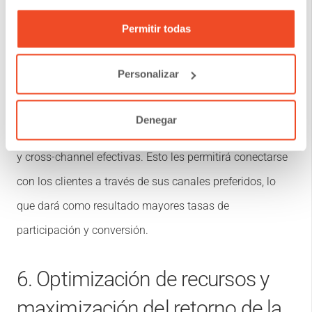
a sus clientes a través de múltiples canales para seguir
Permitir todas
siendo competitivas.
Personalizar
Al centrarse en la información de contacto precisa, las
empresas pueden asegurarse de tener los datos
Denegar
necesarios para crear estrategias de contacto omnicanal
y cross-channel efectivas. Esto les permitirá conectarse
con los clientes a través de sus canales preferidos, lo
que dará como resultado mayores tasas de
participación y conversión.
6. Optimización de recursos y
maximización del retorno de la