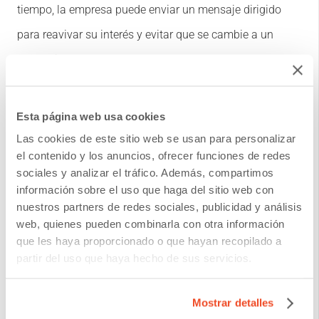
tiempo, la empresa puede enviar un mensaje dirigido
para reavivar su interés y evitar que se cambie a un
competidor.
5. Aprovechar los canales
Esta página web usa cookies
emergentes con estrategias de
Las cookies de este sitio web se usan para personalizar
el contenido y los anuncios, ofrecer funciones de redes
contacto omnicanal y cross-
sociales y analizar el tráfico. Además, compartimos
información sobre el uso que haga del sitio web con
channel
nuestros partners de redes sociales, publicidad y análisis
web, quienes pueden combinarla con otra información
que les haya proporcionado o que hayan recopilado a
Otra ventaja de tener información de contacto precisa es
partir del uso que haya hecho de sus servicios.
la capacidad de capitalizar los canales emergentes. Con
el surgimiento de nuevos canales de comunicación
Mostrar detalles
como WhatsApp y SMS, las empresas deben poder llegar