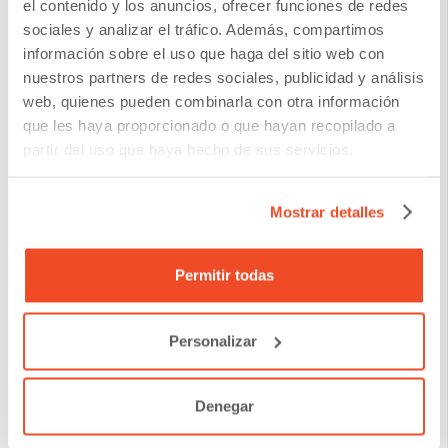
el contenido y los anuncios, ofrecer funciones de redes
Onboarding: Soluciones de
sociales y analizar el tráfico. Además, compartimos
Validación Biométrica
información sobre el uso que haga del sitio web con
hace 2 años
nuestros partners de redes sociales, publicidad y análisis
web, quienes pueden combinarla con otra información
que les haya proporcionado o que hayan recopilado a
partir del uso que haya hecho de sus servicios.
Cómo las Arquitecturas
Serverless Cambian y Amplían el
Rol de los Gerentes de
Mostrar detalles
Infraestructura
hace 2 años
Permitir todas
Seguridad de Email: DMARC
Personalizar
Relajado versus DMARC Estricto
hace 2 años
Denegar