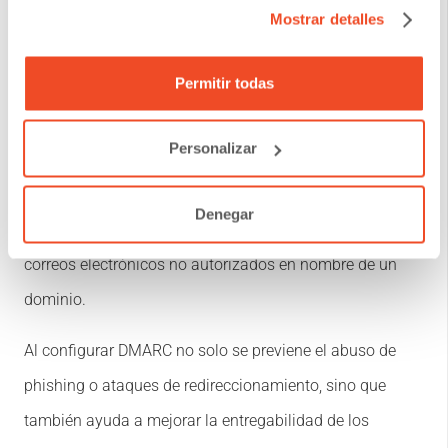
Mostrar detalles
5. Configuración del DMARC (Domain-
Permitir todas
based Message Authentication, Reporting
& Conformance):
Personalizar
DMARC es una técnica de autenticación de correos
Denegar
electrónicos creada para prevenir que terceros envíen
correos electrónicos no autorizados en nombre de un
dominio.
Al configurar DMARC no solo se previene el abuso de
phishing o ataques de redireccionamiento, sino que
también ayuda a mejorar la entregabilidad de los