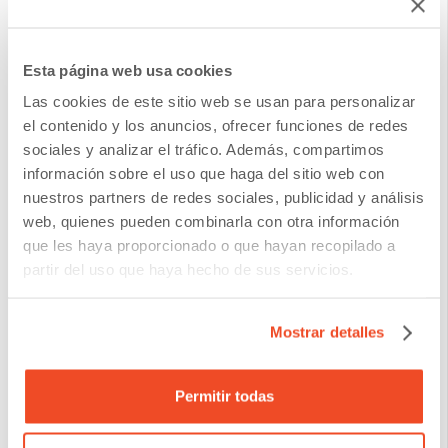
considerar el canal de email.
Es importante contar con una plataforma tecnológica
Esta página web usa cookies
robusta capaz no sólo gestionar todo este flujo
Las cookies de este sitio web se usan para personalizar
comunicativo sino también analizar datos obtenidos
el contenido y los anuncios, ofrecer funciones de redes
sociales y analizar el tráfico. Además, compartimos
desde diferentes perspectivas, permitiendo así detectar
información sobre el uso que haga del sitio web con
posibles problemas emergentes antes incluso que estos
nuestros partners de redes sociales, publicidad y análisis
web, quienes pueden combinarla con otra información
lleguen a afectar seriamente las operaciones diarias.
que les haya proporcionado o que hayan recopilado a
partir del uso que haya hecho de sus servicios.
3. Asigne roles claros
Mostrar detalles
El equipo debe tener claro cuál es cada tarea asignada
durante todo proceso omni-canal desde el primer
Permitir todas
contacto hasta la resolución final . Una buena