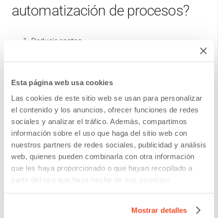
automatización de procesos?
Reducir costos
Agilizar las operaciones
Esta página web usa cookies
Mantener motivados a los empleados
Las cookies de este sitio web se usan para personalizar
Digitalizar y estructurar datos
el contenido y los anuncios, ofrecer funciones de redes
sociales y analizar el tráfico. Además, compartimos
Reducir el tiempo de respuesta empresarial
información sobre el uso que haga del sitio web con
nuestros partners de redes sociales, publicidad y análisis
Brindar un mejor servicio al cliente
web, quienes pueden combinarla con otra información
que les haya proporcionado o que hayan recopilado a
El tiempo de espera prolongado no sólo cuesta mucho
partir del uso que haya hecho de sus servicios.
dinero a las instituciones financieras, sino que también
puede aumentar la insatisfacción del cliente. Sin
Mostrar detalles